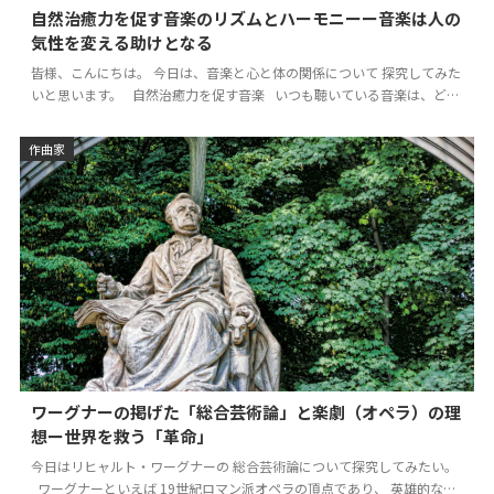
自然治癒力を促す音楽のリズムとハーモニーー音楽は人の
気性を変える助けとなる
皆様、こんにちは。 今日は、音楽と心と体の関係について 探究してみた
いと思います。 自然治癒力を促す音楽 いつも聴いている音楽は、どん
な音楽ですか？ 私…
作曲家
ワーグナーの掲げた「総合芸術論」と楽劇（オペラ）の理
想ー世界を救う「革命」
今日はリヒャルト・ワーグナーの 総合芸術論について探究してみたい。
ワーグナーといえば 19世紀ロマン派オペラの頂点であり、 英雄的なゲ