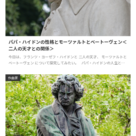
パパ・ハイドンの性格とモーツァルトとベートーヴェン＜
二人の天才との関係＞
今日は、フランツ・ヨーゼフ・ハイドンと 二人の天才、 モーツァルトと
ベートーヴェン について探究してみたい。 パパ・ハイドンの人生と性
格 フランツ・ヨーゼフ・ハイドン…
作曲家