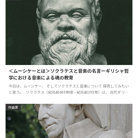
＜ムーシケーとは＞ソクラテスと音楽の名言ーギリシャ哲
学における音楽による魂の教育
今日は、ムーシケー、 そしてソクラテスと音楽について 探究してみたい
と思う。 ソクラテス（紀元前469年頃 – 紀元前399年）は、 古代ギリシ
ャ、アテナ…
作曲家