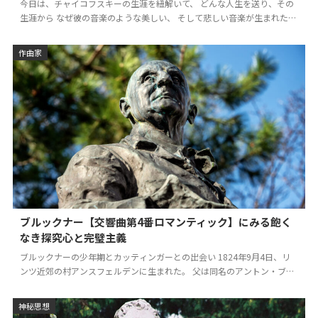
今日は、チャイコフスキーの生涯を紐解いて、 どんな人生を送り、その
生涯から なぜ彼の音楽のような美しい、 そして悲しい音楽が生まれたの
かを 探究してみたい。 チャイコフスキーの生い…
作曲家
ブルックナー【交響曲第4番ロマンティック】にみる飽く
なき探究心と完璧主義
ブルックナーの少年期とカッティンガーとの出会い 1824年9月4日、リ
ンツ近郊の村アンスフェルデンに生まれた。 父は同名のアントン・ブル
ックナーで 小学校の教師、オルガニストであっ…
神秘思想