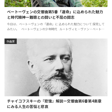
ベートーヴェンの交響曲第5番「運命」に込められた魅力
と時代精神ー難聴との闘いと不屈の闘志
今日は、ベートーヴェンの「運命」に 込められた魅力について 探究して
みたい。 ベートーヴェンの少年時代 ルートヴィヒ・ヴァン・ベートー
ヴェン （1770…
作曲家
チャイコフスキーの『悲愴』解説ー交響曲第6番第4楽章
にみる人生の苦悩と悲哀