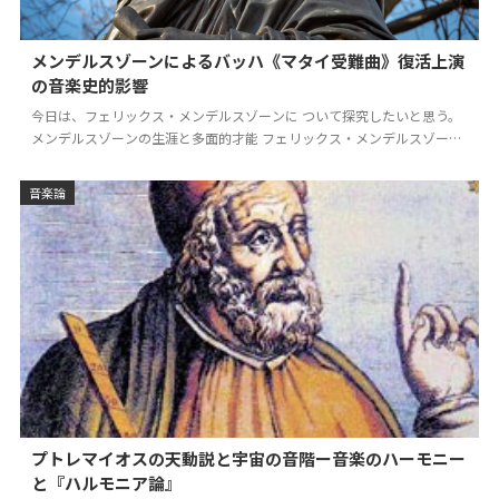
メンデルスゾーンによるバッハ《マタイ受難曲》復活上演
の音楽史的影響
今日は、フェリックス・メンデルスゾーンに ついて探究したいと思う。
メンデルスゾーンの生涯と多面的才能 フェリックス・メンデルスゾーン
（1809年 –…
音楽論
プトレマイオスの天動説と宇宙の音階ー音楽のハーモニー
と『ハルモニア論』