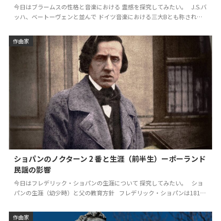
今日はブラームスの性格と音楽における 霊感を探究してみたい。 J.S.バ
ッハ、ベートーヴェンと並んで ドイツ音楽における三大Bとも称される
ヨハネス・ブラームス。 1…
作曲家
ショパンのノクターン 2 番と生涯（前半生）ーポーランド
民謡の影響
今日はフレデリック・ショパンの生涯について 探究してみたい。 ショ
パンの生涯（幼少時）と父の教育方針 フレデリック・ショパンは1810
年3月1日、 ワル…
作曲家