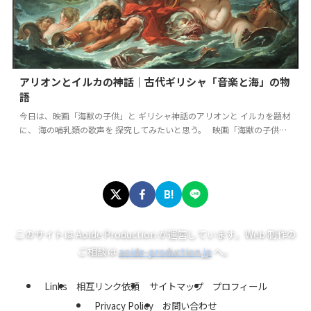
アリオンとイルカの神話｜古代ギリシャ「音楽と海」の物
語
今日は、映画「海獣の子供」と ギリシャ神話のアリオンと イルカを題材
に、 海の哺乳類の歌声を 探究してみたいと思う。 映画「海獣の子供」
にみる世界観 みなさんは、もう…
B!
このサイトは Aoide Production が運営しています。Web 制作の
ご相談は
aoide-production.jp
へ。
Links
相互リンク依頼
サイトマップ
プロフィール
Privacy Policy
お問い合わせ