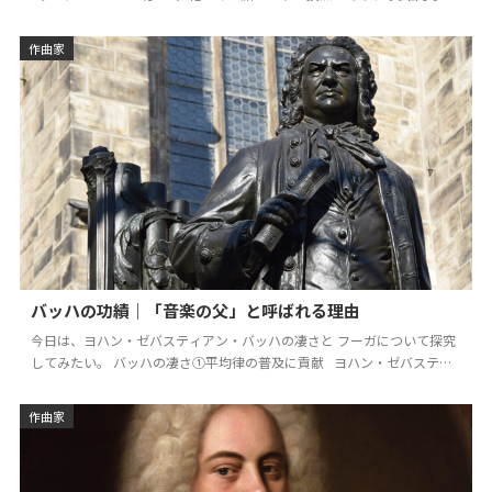
ルマン神話をモチーフにした楽曲…
作曲家
バッハの功績｜「音楽の父」と呼ばれる理由
今日は、ヨハン・ゼバスティアン・バッハの凄さと フーガについて探究
してみたい。 バッハの凄さ①平均律の普及に貢献 ヨハン・ゼバスティ
アン・バッハ （1685年…
作曲家