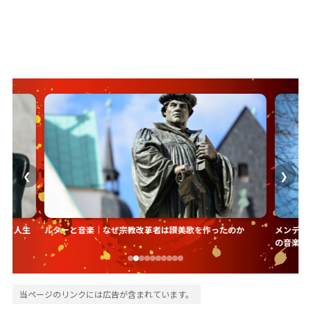
文化の創りかた
❮
❯
愛＜人生
ルターと音楽｜なぜ宗教改革者は讃美歌を作ったのか
メンデル
の音楽史
当ページのリンクには広告が含まれています。