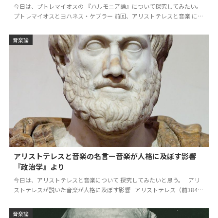
今日は、プトレマイオスの 『ハルモニア論』について探究してみたい。
プトレマイオスとヨハネス・ケプラー 前回、アリストテレスと音楽 につ
いて探究したが、 その後の音楽論的系譜として…
音楽論
アリストテレスと音楽の名言ー音楽が人格に及ぼす影響
『政治学』より
今日は、アリストテレスと音楽について 探究してみたいと思う。 アリ
ストテレスが説いた音楽が人格に及ぼす影響 アリストテレス（前384年
–…
音楽論