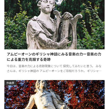
アムピーオーンのギリシャ神話にみる音楽の力ー音楽の力
による重力を克服する奇跡
今日は、音楽の力による奇跡現象について 探究してみたいと思う。 みな
さんは、ギリシャ神話の アムピーオーンをご存知だろうか。 ギリシャ音
楽を探究するうちに、 ギリシャ神話に見る音楽…
作曲家