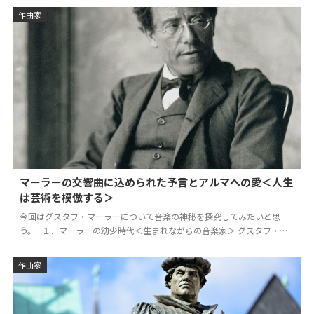
作曲家
マーラーの交響曲に込められた予言とアルマへの愛＜人生
は芸術を模倣する＞
今回はグスタフ・マーラーについて音楽の神秘を探究してみたいと思
う。 １．マーラーの幼少時代＜生まれながらの音楽家＞ グスタフ・マ
ーラーは、1860年7月7日に、オース…
作曲家