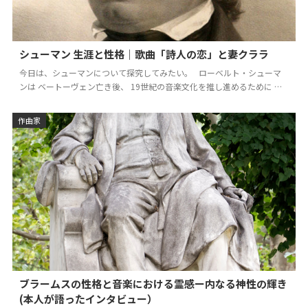
シューマン 生涯と性格｜歌曲「詩人の恋」と妻クララ
今日は、シューマンについて探究してみたい。 ローベルト・シューマ
ンは ベートーヴェン亡き後、 19世紀の音楽文化を推し進めるために 尽
力した音楽家である。 新しい詩的…
作曲家
ブラームスの性格と音楽における霊感ー内なる神性の輝き
(本人が語ったインタビュー）