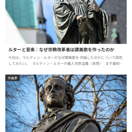
ルターと音楽｜なぜ宗教改革者は讃美歌を作ったのか
今日は、マルティン・ルターがなぜ讃美歌を 作曲したのかについて探究
してみたい。 マルティン・ルターの番人司祭主義（思想） まず最初に
こちらの動画をご覧い…
作曲家