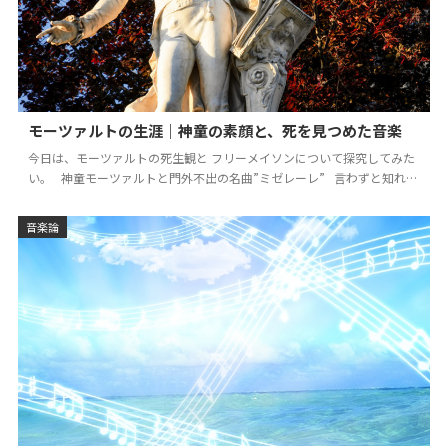
モーツァルトの生涯｜神童の素顔と、死を見つめた音楽
今日は、モーツァルトの死生観と フリーメイソンについて探究してみた
い。 神童モーツァルトと門外不出の名曲”ミゼレーレ” 言わずと知れた
大作曲家、 ヴォル…
音楽論