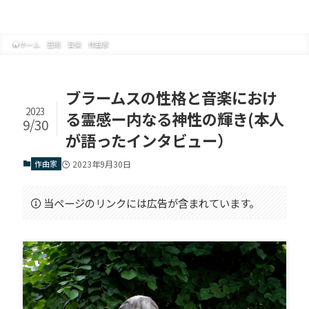
文化の創りかた
ホーム
芸術
音楽
作曲家
ブラームスの性格と音楽におけ
2023
る霊感ー内なる神性の輝き(本人
9/30
が語ったインタビュー）
作曲家
2023年9月30日
当ページのリンクには広告が含まれています。