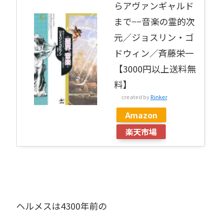
らアヴァンギャルド
まで−−音楽の霊的次
元／ジョスリン・ゴ
ドウィン／斉藤栄一
【3000円以上送料無
料】
created by
Rinker
Amazon
楽天市場
ヘルメスは4300年前の