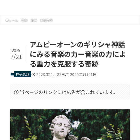
文化の創りかた
ホーム
芸術
音楽
神秘思想
アムピーオーンのギリシャ神話
2025
にみる音楽の力ー音楽の力によ
7/21
る重力を克服する奇跡
神秘思想
2023年11月27日
2025年7月21日
当ページのリンクには広告が含まれています。