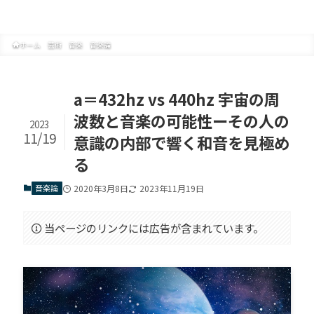
文化の創りかた
ホーム
芸術
音楽
音楽論
a＝432hz vs 440hz 宇宙の周
波数と音楽の可能性ーその人の
2023
11/19
意識の内部で響く和音を見極め
る
音楽論
2020年3月8日
2023年11月19日
当ページのリンクには広告が含まれています。