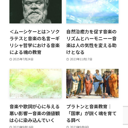
＜ムーシケーとは＞ソク
自然治癒力を促す音楽の
ラテスと音楽の名言ーギ
リズムとハーモニーー音
リシャ哲学における音楽
楽は人の気性を変える助
による魂の教育
けとなる
2025年7月24日
2023年11月17日
音楽や歌詞が心に与える
プラトンと音楽教育｜
悪い影響ー音楽の価値観
「国家」が説く魂を育て
は心に染み込んでいく
る調べ
2023年9月16日
2023年9月6日